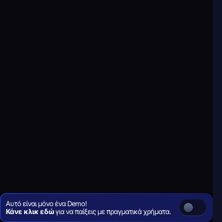
Αυτό είναι μόνο ένα Demo!
Κάνε κλικ εδώ
για να παίξεις με πραγματικά χρήματα.