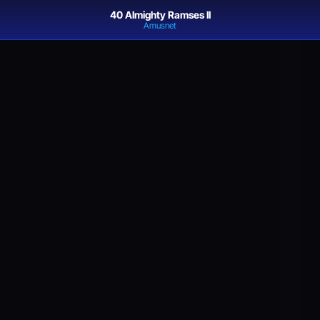
40 Almighty Ramses II
Amusnet