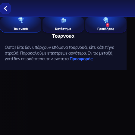
1
Τουρνουά
Κατάστημα
Προκλήσεις
Τουρνουά
Ουπς! Είτε δεν υπάρχουν επόμενα τουρνουά, είτε κάτι πήγε
στραβά. Παρακαλούμε επέστρεψε αργότερα. Εν τω μεταξύ,
γιατί δεν επισκέπτεσαι την ενότητα
Προσφορές