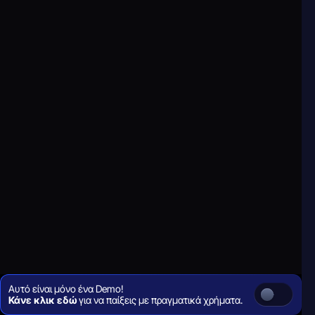
Αυτό είναι μόνο ένα Demo!
Κάνε κλικ εδώ
για να παίξεις με πραγματικά χρήματα.