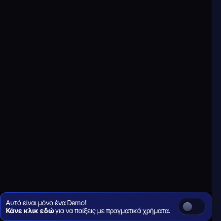
Αυτό είναι μόνο ένα Demo!
Κάνε κλικ εδώ
για να παίξεις με πραγματικά χρήματα.