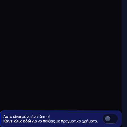
Αυτό είναι μόνο ένα Demo!
Κάνε κλικ εδώ
για να παίξεις με πραγματικά χρήματα.