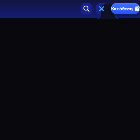
Κατάθεση