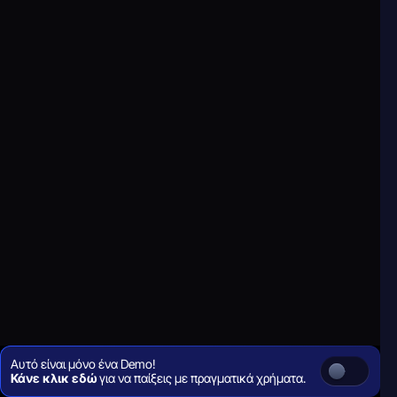
Αυτό είναι μόνο ένα Demo!
Κάνε κλικ εδώ
για να παίξεις με πραγματικά χρήματα.