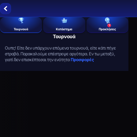
1
Τουρνουά
Κατάστημα
Προκλήσεις
Τουρνουά
Ουπς! Είτε δεν υπάρχουν επόμενα τουρνουά, είτε κάτι πήγε
στραβά. Παρακαλούμε επέστρεψε αργότερα. Εν τω μεταξύ,
γιατί δεν επισκέπτεσαι την ενότητα
Προσφορές