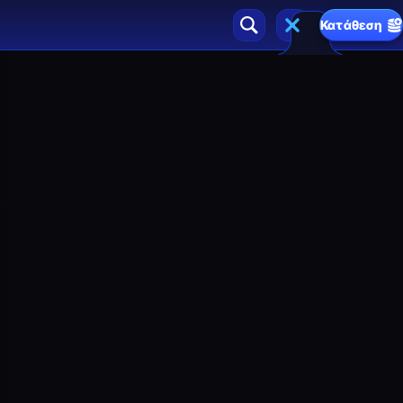
Κατάθεση