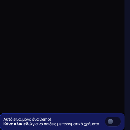
Αυτό είναι μόνο ένα Demo!
Κάνε κλικ εδώ
για να παίξεις με πραγματικά χρήματα.