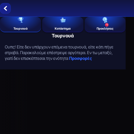
1
Τουρνουά
Κατάστημα
Προκλήσεις
Τουρνουά
Ουπς! Είτε δεν υπάρχουν επόμενα τουρνουά, είτε κάτι πήγε
στραβά. Παρακαλούμε επέστρεψε αργότερα. Εν τω μεταξύ,
γιατί δεν επισκέπτεσαι την ενότητα
Προσφορές