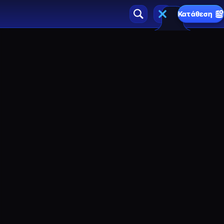
Κατάθεση