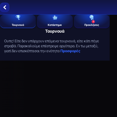
1
Τουρνουά
Κατάστημα
Προκλήσεις
Τουρνουά
Ουπς! Είτε δεν υπάρχουν επόμενα τουρνουά, είτε κάτι πήγε
στραβά. Παρακαλούμε επέστρεψε αργότερα. Εν τω μεταξύ,
γιατί δεν επισκέπτεσαι την ενότητα
Προσφορές