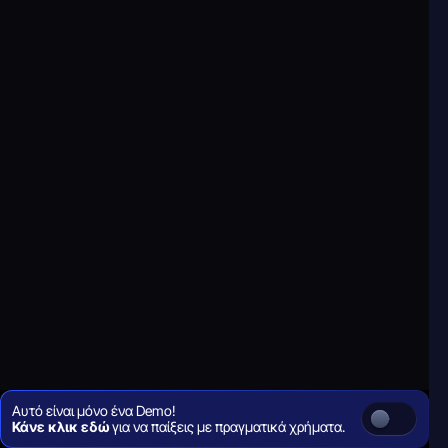
Αυτό είναι μόνο ένα Demo!
Κάνε κλικ εδώ
για να παίξεις με πραγματικά χρήματα.