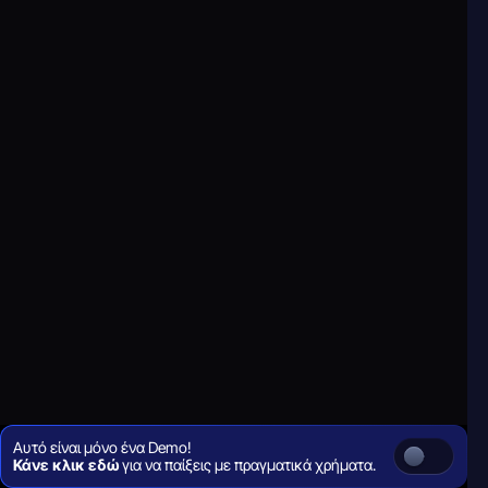
Αυτό είναι μόνο ένα Demo!
Κάνε κλικ εδώ
για να παίξεις με πραγματικά χρήματα.