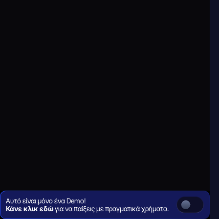
Αυτό είναι μόνο ένα Demo!
Κάνε κλικ εδώ
για να παίξεις με πραγματικά χρήματα.