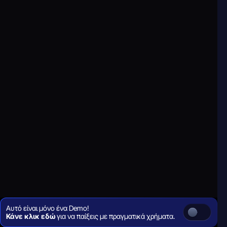
Αυτό είναι μόνο ένα Demo!
Κάνε κλικ εδώ
για να παίξεις με πραγματικά χρήματα.