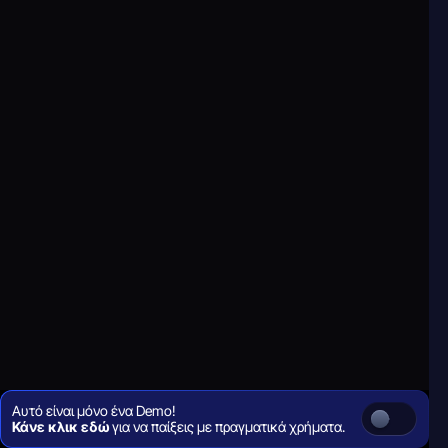
Αυτό είναι μόνο ένα Demo!
Κάνε κλικ εδώ
για να παίξεις με πραγματικά χρήματα.