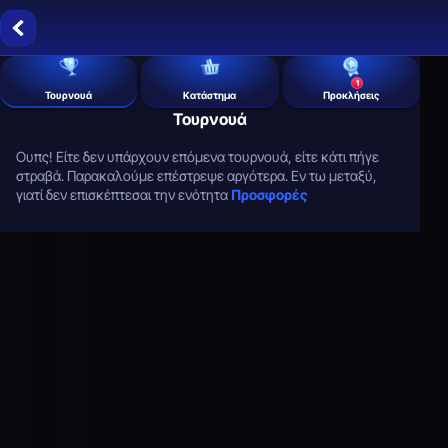
1
Τουρνουά
Κατάστημα
Προκλήσεις
Τουρνουά
Ουπς! Είτε δεν υπάρχουν επόμενα τουρνουά, είτε κάτι πήγε
στραβά. Παρακαλούμε επέστρεψε αργότερα. Εν τω μεταξύ,
γιατί δεν επισκέπτεσαι την ενότητα
Προσφορές