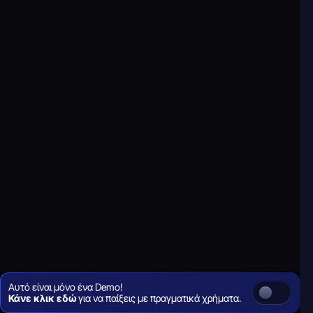
Αυτό είναι μόνο ένα Demo!
Κάνε κλικ εδώ
για να παίξεις με πραγματικά χρήματα.