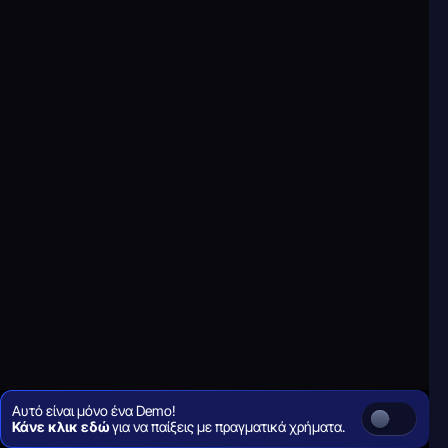
Αυτό είναι μόνο ένα Demo!
Κάνε κλικ εδώ
για να παίξεις με πραγματικά χρήματα.