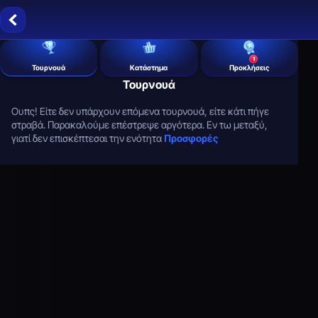
1
Τουρνουά
Κατάστημα
Προκλήσεις
Τουρνουά
Ουπς! Είτε δεν υπάρχουν επόμενα τουρνουά, είτε κάτι πήγε
στραβά. Παρακαλούμε επέστρεψε αργότερα. Εν τω μεταξύ,
γιατί δεν επισκέπτεσαι την ενότητα
Προσφορές