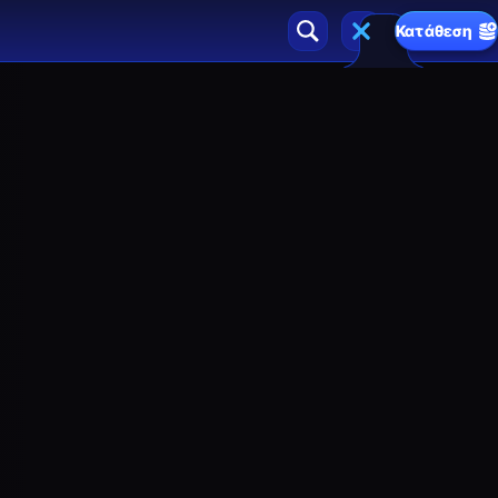
Κατάθεση