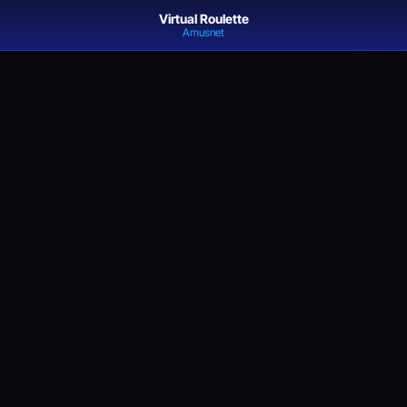
Virtual Roulette
Amusnet