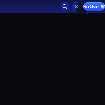
Κατάθεση