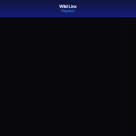
Wild Linx
Playtech