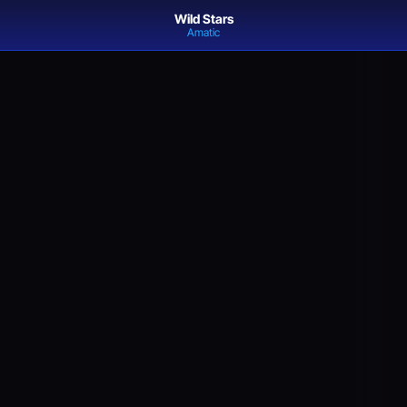
Wild Stars
Amatic