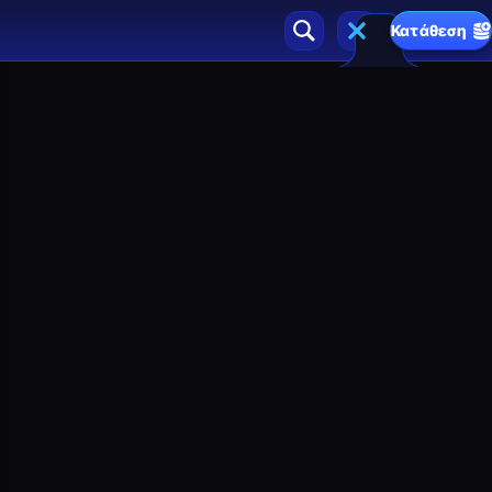
Κατάθεση