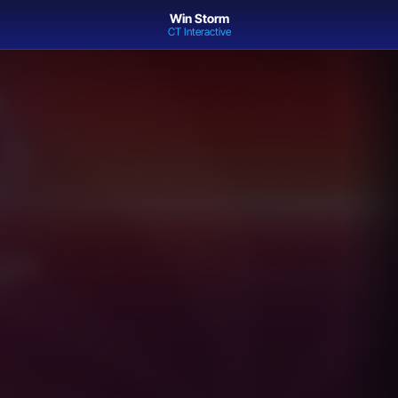
Win Storm
CT Interactive