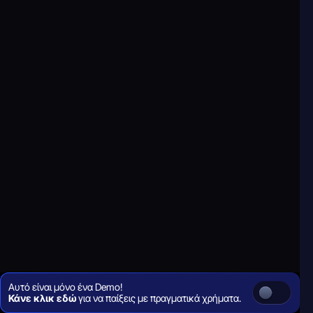
Αυτό είναι μόνο ένα Demo!
Κάνε κλικ εδώ
για να παίξεις με πραγματικά χρήματα.