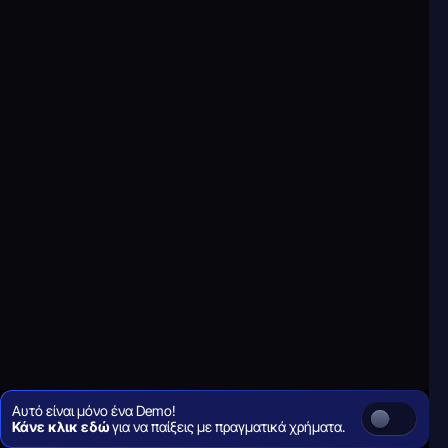
Αυτό είναι μόνο ένα Demo!
Κάνε κλικ εδώ
για να παίξεις με πραγματικά χρήματα.