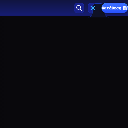
Κατάθεση