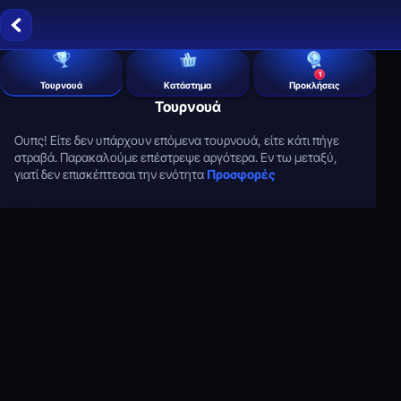
1
Τουρνουά
Κατάστημα
Προκλήσεις
Τουρνουά
Ουπς! Είτε δεν υπάρχουν επόμενα τουρνουά, είτε κάτι πήγε
στραβά. Παρακαλούμε επέστρεψε αργότερα. Εν τω μεταξύ,
γιατί δεν επισκέπτεσαι την ενότητα
Προσφορές