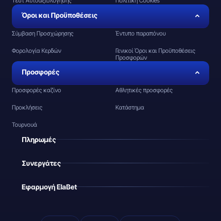
Τεστ Αυτοαξιολόγησης
Πολιτική Cookies
Όροι και Προϋποθέσεις
Σύμβαση Προσχώρησης
Έντυπο παραπόνου
Φορολογία Κερδών
Γενικοί Όροι και Προϋποθέσεις
Προσφορών
Προσφορές
Προσφορές καζίνο
Αθλητικές προσφορές
Προκλήσεις
Κατάστημα
Τουρνουά
Πληρωμές
Συνεργάτες
Εφαρμογή ElaBet