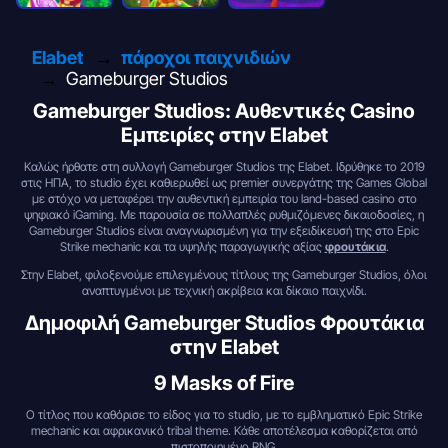
Elabet
πάροχοι παιχνιδιών
Gameburger Studios
Gameburger Studios: Αυθεντικές Casino
Εμπειρίες στην Elabet
Καλώς ήρθατε στη συλλογή Gameburger Studios της Elabet. Ιδρύθηκε το 2019
στις ΗΠΑ, το studio έχει καθιερωθεί ως premier συνεργάτης της Games Global
με στόχο να μεταφέρει την αυθεντική εμπειρία του land-based casino στο
ψηφιακό iGaming. Με παρουσία σε πολλαπλές ρυθμιζόμενες δικαιοδοσίες, η
Gameburger Studios είναι αναγνωρισμένη για την εξειδίκευσή της στο Epic
Strike mechanic και τα υψηλής παραγωγικής αξίας
φρουτάκια
.
Στην Elabet, φιλοξενούμε επιλεγμένους τίτλους της Gameburger Studios, όλοι
αναπτυγμένοι με τεχνική ακρίβεια και δίκαιο παιχνίδι.
Δημοφιλή Gameburger Studios Φρουτάκια
στην Elabet
9 Masks of Fire
Ο τίτλος που καθόρισε το είδος για το studio, με το εμβληματικό Epic Strike
mechanic και αφρικανικό tribal theme. Κάθε αποτέλεσμα καθορίζεται από
πιστοποιημένο RNG.