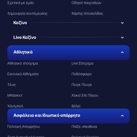
Σχετικά με εμάς
Οδηγοί παιχνιδιών
Δημιουργία συντόμευσης
Χάρτης Ιστοσελίδας
Καζίνο
Live Καζίνο
Αθλητικά
Αθλητικό στοίχημα
Live Στοίχημα
Εικονικά Αθλήματα
Ποδόσφαιρο
Τένις
Πινγκ Πονγκ
Μπάσκετ
Χόκεϊ Επί Πάγου
Χάντμπολ
Βόλεϊ
Ασφάλεια και Ιδιωτικό απόρρητο
Πολιτική Απορρήτου
Παίξε υπεύθυνα