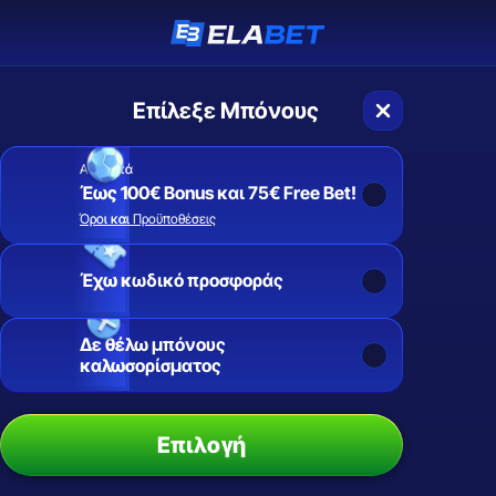
Επίλεξε Μπόνους
Αθλητικά
Έως 100€ Bonus και 75€ Free Bet!
Όροι και Προϋποθέσεις
Έχω κωδικό προσφοράς
Δε θέλω μπόνους
καλωσορίσματος
Επιλογή