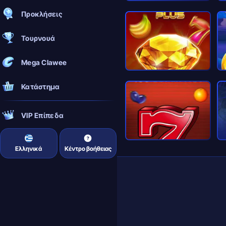
Προκλήσεις
40 Diamond Plus
Τουρνουά
Mega Clawee
Κατάστημα
100 Super Hot
VIP Επίπεδα
Ελληνικά
Κέντρο βοήθειας