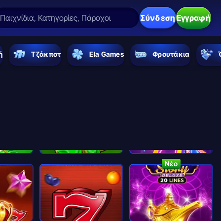
Παιχνίδια, Κατηγορίες, Πάροχοι
Σύνδεση
Εγγραφή
ή
Τζάκποτ
Ela Games
Φρουτάκια
uits
40 Burning Hot
20 Golden Coins
Nέο
lassic
20 Super Hot
Orient Story Deluxe