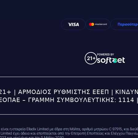
Περισσότερ
21+ | ΑΡΜΟΔΙΟΣ ΡΥΘΜΙΣΤΗΣ ΕΕΕΠ | ΚΙΝΔΥ
ΕΟΠΑΕ – ΓΡΑΜΜΗ ΣΥΜΒΟΥΛΕΥΤΙΚΗΣ: 1114 
είναι η εταιρεία Elladix Limited με έδρα στη Μάλτα, αριθμό μητρώου C 97915, και διεύθυν
adix Limited έχει άδεια και εποπτεύεται από την Επιτροπή Εποπτείας και Ελέγχου Παιγνί
023 και ισχύ έως και την 5 Μαΐου 2030.