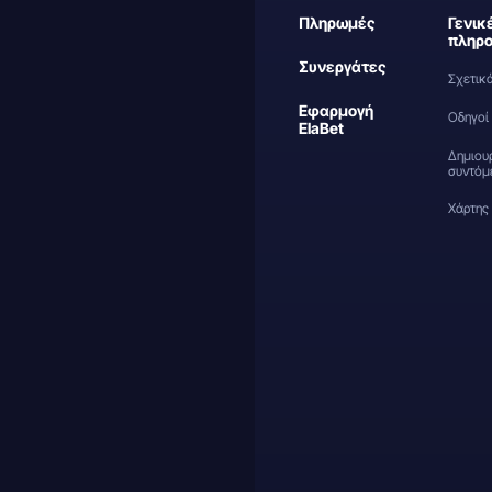
Πληρωμές
Γενικ
πληρο
Συνεργάτες
Σχετικ
Εφαρμογή
Οδηγοί 
ElaBet
Δημιου
συντόμ
Χάρτης 